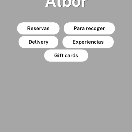
Albor
Reservas
Para recoger
Delivery
Experiencias
Gift cards